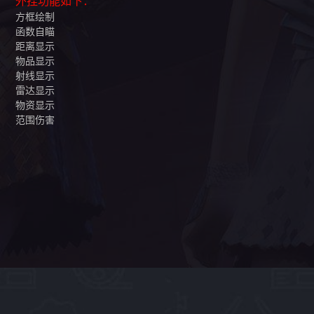
外挂功能如下：
方框绘制
函数自瞄
距离显示
物品显示
射线显示
雷达显示
物资显示
范围伤害