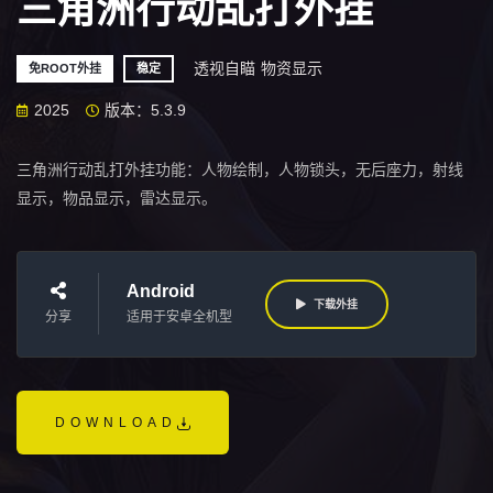
三角洲行动乱打外挂
透视自瞄
物资显示
免ROOT外挂
稳定
2025
版本：5.3.9
三角洲行动乱打外挂功能：人物绘制，人物锁头，无后座力，射线
显示，物品显示，雷达显示。
Android
下载外挂
分享
适用于安卓全机型
DOWNLOAD